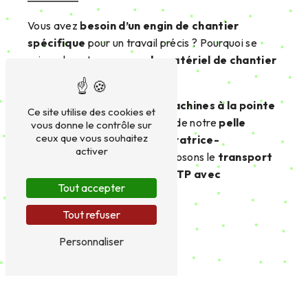
Vous avez
besoin d’un engin de chantier
spécifique
pour un travail précis ? Pourquoi se
priver de notre
gamme de matériel de chantier
diversifié
?
Nous possédons un parc de
machines à la pointe
Ce site utilise des cookies et
de la technologie
, à l’image de notre
pelle
vous donne le contrôle sur
ceux que vous souhaitez
intelligente
et de notre
aspiratrice-
activer
excavatrice
. Nous vous proposons le
transport
et la location de matériel BTP avec
Tout accepter
chauffeur
.
Tout refuser
Contactez-nous
Personnaliser