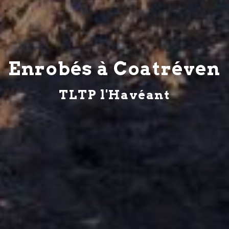
Enrobés à Coatréven
TLTP l'Havéant