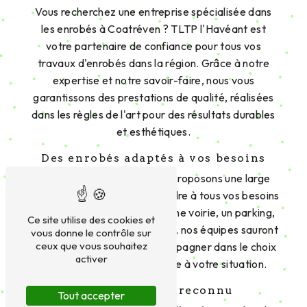
Vous recherchez une entreprise spécialisée dans
les enrobés à Coatréven ? TLTP l'Havéant est
votre partenaire de confiance pour tous vos
travaux d'enrobés dans la région. Grâce à notre
expertise et notre savoir-faire, nous vous
garantissons des prestations de qualité, réalisées
dans les règles de l'art pour des résultats durables
et esthétiques.
Des enrobés adaptés à vos besoins
Chez TLTP l'Havéant, nous proposons une large
gamme d'enrobés pour répondre à tous vos besoins
et projets. Que ce soit pour une voirie, un parking,
Ce site utilise des cookies et
une cour ou tout autre espace, nos équipes sauront
vous donne le contrôle sur
ceux que vous souhaitez
vous conseiller et vous accompagner dans le choix
activer
de la solution la plus adaptée à votre situation.
Un savoir-faire reconnu
Tout accepter