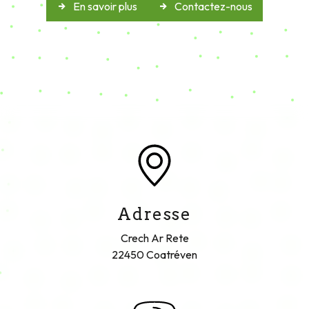
E-mail
contact@tltp.bzh
N'hésitez pas à nous
contacter