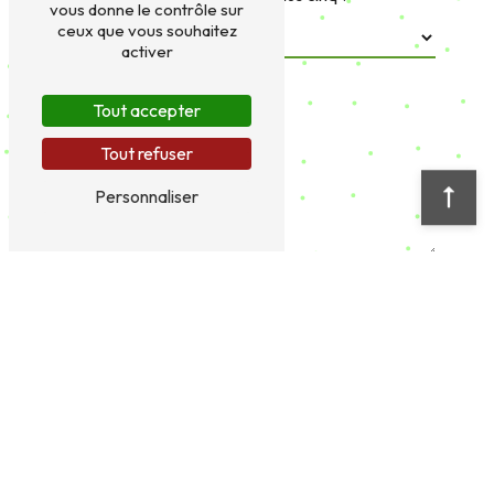
Trébeurden
Morlaix
Saint-Brieuc
Guingamp
Paimpol
Ploubezre
Plestin-les-Grèves
Nos autres prestations