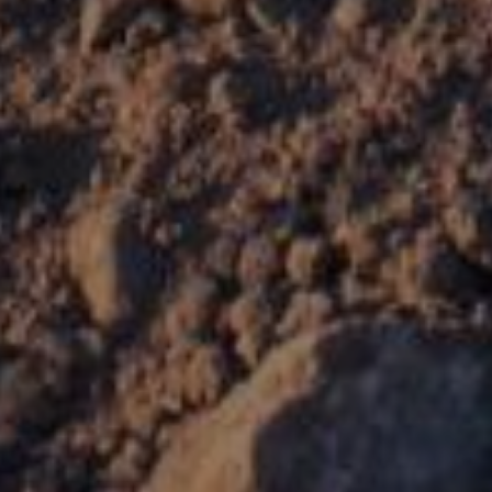
Coatréven
LOCATION D'ASPIRATRICE À
COATRÉVEN
Vous recherchez une solution de location
d'aspiratrice à Coatréven? TLTP l'Havéant est
l'entreprise qu'il vous faut! Située au coeur de la
ville, TLTP l'Havéant propose un service de
location d'aspiratrice de qualité pour répondre à
vos besoins en matière de nettoyage.
Des aspiratrices de qualité en
location
Chez TLTP l'Havéant, nous mettons à votre
disposition un large choix d'aspiratrices de marques
Ce site utilise des cookies et
renommées pour vous garantir des résultats
vous donne le contrôle sur
optimaux. Que vous ayez besoin d'une aspiratrice
ceux que vous souhaitez
pour un usage domestique ou professionnel, nous
activer
avons la solution adaptée à vos besoins.