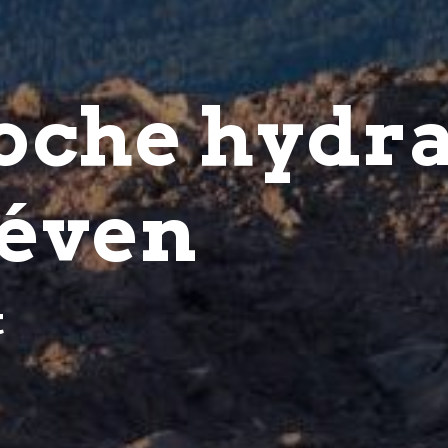
roche hydr
réven
t