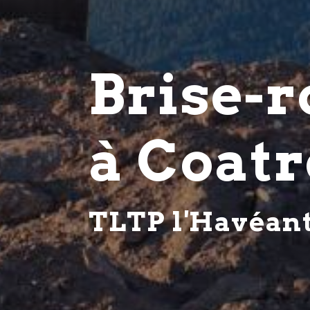
Brise-
à Coat
TLTP l'Havéan