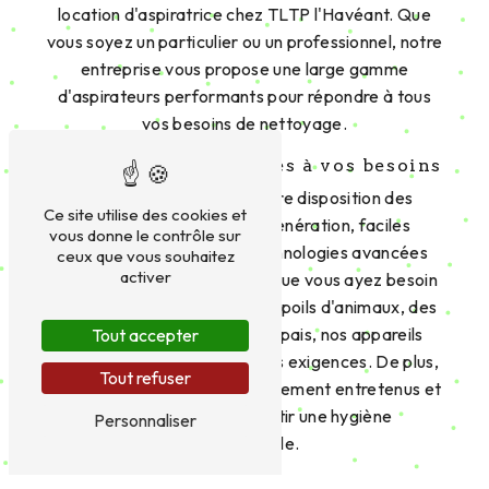
location d'aspiratrice chez TLTP l'Havéant. Que
vous soyez un particulier ou un professionnel, notre
entreprise vous propose une large gamme
d'aspirateurs performants pour répondre à tous
vos besoins de nettoyage.
Des aspirateurs adaptés à vos besoins
TLTP l'Havéant met à votre disposition des
Ce site utilise des cookies et
aspirateurs de dernière génération, faciles
vous donne le contrôle sur
d'utilisation et dotés de technologies avancées
ceux que vous souhaitez
activer
pour un nettoyage optimal. Que vous ayez besoin
d'aspirer de la poussière, des poils d'animaux, des
liquides ou des débris plus épais, nos appareils
Tout accepter
sauront répondre à toutes vos exigences. De plus,
Tout refuser
nos équipements sont régulièrement entretenus et
désinfectés pour garantir une hygiène
Personnaliser
irréprochable.
Un service de qualité à Plestin-les-