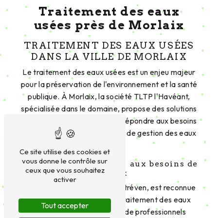
Traitement des eaux
usées près de Morlaix
TRAITEMENT DES EAUX USÉES
DANS LA VILLE DE MORLAIX
Le traitement des eaux usées est un enjeu majeur
pour la préservation de l'environnement et la santé
publique. À Morlaix, la société TLTP l'Havéant,
spécialisée dans le domaine, propose des solutions
innovantes et efficaces pour répondre aux besoins
de la communauté en matière de gestion des eaux
usées.
Ce site utilise des cookies et
vous donne le contrôle sur
Des solutions adaptées aux besoins de
ceux que vous souhaitez
Morlaix
activer
TLTP l'Havéant, située à Coatréven, est reconnue
pour son expertise dans le traitement des eaux
Tout accepter
usées. Grâce à son équipe de professionnels