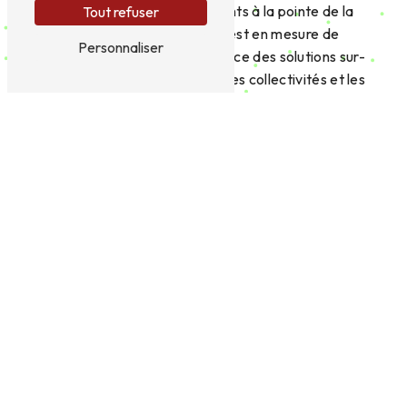
qualifiés et à ses équipements à la pointe de la
Tout refuser
technologie, l'entreprise est en mesure de
Personnaliser
concevoir et de mettre en place des solutions sur-
mesure pour les particuliers, les collectivités et les
entreprises de Morlaix.
Des techniques respectueuses de
l'environnement
La société TLTP l'Havéant accorde une
importance primordiale à la préservation de
l'environnement. C'est pourquoi elle privilégie des
techniques de traitement des eaux usées
respectueuses de la nature et des ressources
naturelles. À Morlaix, les habitants peuvent ainsi
bénéficier de solutions écologiques et durables
pour gérer efficacement leurs eaux usées.
Un service client réactif et fiable
TLTP l'Havéant met un point d'honneur à offrir un