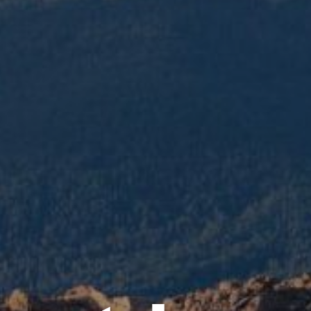
ment des e
rès de Plo
t