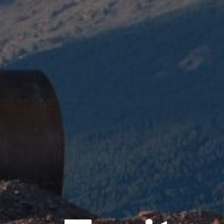
Traite
usées p
TLTP l'Havéan