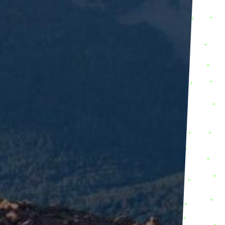
aux
ubezre