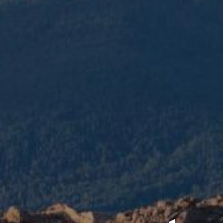
issement p
-Guirec
t