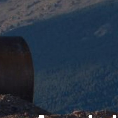
Assain
Perros
TLTP l'Havéan