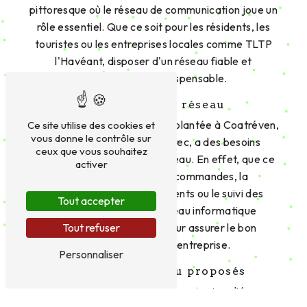
pittoresque où le réseau de communication joue un
rôle essentiel. Que ce soit pour les résidents, les
touristes ou les entreprises locales comme TLTP
l'Havéant, disposer d'un réseau fiable et
performant est indispensable.
Les besoins en réseau
TLTP l'Havéant, entreprise implantée à Coatréven,
Ce site utilise des cookies et
vous donne le contrôle sur
à proximité de Perros-Guirec, a des besoins
ceux que vous souhaitez
spécifiques en termes de réseau. En effet, que ce
activer
soit pour la gestion des commandes, la
communication avec les clients ou le suivi des
Tout accepter
fournisseurs, avoir un réseau informatique
performant est crucial pour assurer le bon
Tout refuser
fonctionnement de l'entreprise.
Personnaliser
Services de réseau proposés
TLTP l'Havéant propose divers services liés aux