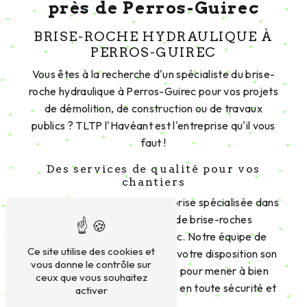
près de Perros-Guirec
BRISE-ROCHE HYDRAULIQUE À
PERROS-GUIREC
Vous êtes à la recherche d'un spécialiste du brise-
roche hydraulique à Perros-Guirec pour vos projets
de démolition, de construction ou de travaux
publics ? TLTP l'Havéant est l'entreprise qu'il vous
faut !
Des services de qualité pour vos
chantiers
TLTP l'Havéant est une entreprise spécialisée dans
la location et l'utilisation de brise-roches
hydrauliques à Perros-Guirec. Notre équipe de
Ce site utilise des cookies et
professionnels qualifiés met à votre disposition son
vous donne le contrôle sur
expertise et son savoir-faire pour mener à bien
ceux que vous souhaitez
tous vos projets de démolition en toute sécurité et
activer
efficacité.