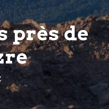
s près de
zre
t