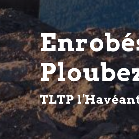
Enrobé
Ploube
TLTP l'Havéan