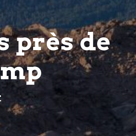
s près de
amp
t