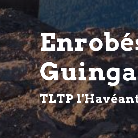
Enrobé
Guing
TLTP l'Havéan