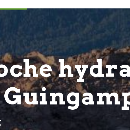
roche hydr
e Guingam
t