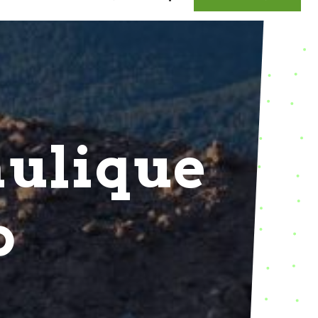
aulique
p