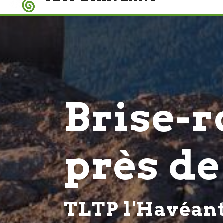
Brise-
près d
TLTP l'Havéan