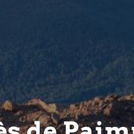
ès de Paim
t