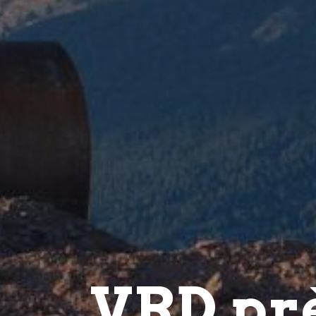
VRD pr
TLTP l'Havéan