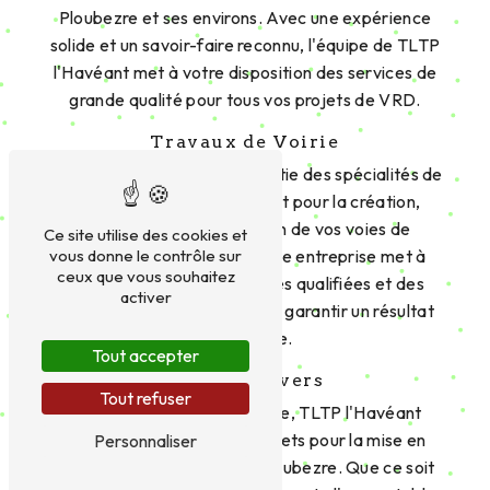
Ploubezre et ses environs. Avec une expérience
solide et un savoir-faire reconnu, l'équipe de TLTP
l'Havéant met à votre disposition des services de
grande qualité pour tous vos projets de VRD.
Travaux de Voirie
Les travaux de voirie font partie des spécialités de
TLTP l'Havéant. Que ce soit pour la création,
l'entretien ou la rénovation de vos voies de
Ce site utilise des cookies et
circulation à Ploubezre, notre entreprise met à
vous donne le contrôle sur
ceux que vous souhaitez
votre disposition des équipes qualifiées et des
activer
équipements modernes pour garantir un résultat
impeccable.
Tout accepter
Réseaux Divers
Tout refuser
En plus des travaux de voirie, TLTP l'Havéant
propose des services complets pour la mise en
Personnaliser
place de réseaux divers à Ploubezre. Que ce soit