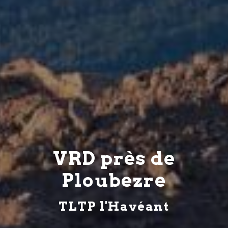
VRD près de
Ploubezre
TLTP l'Havéant