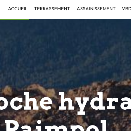
roche hydr
e Paimpol
t