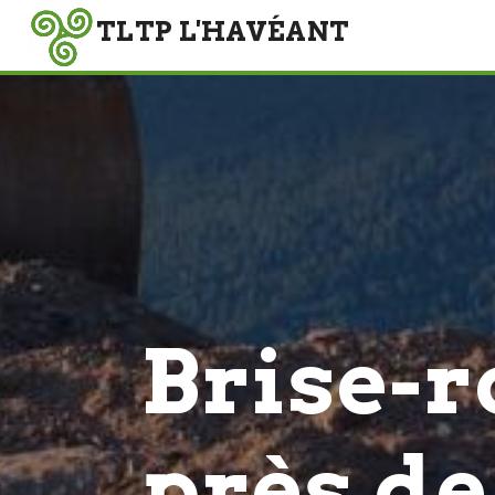
Brise-
près d
TLTP l'Havéan