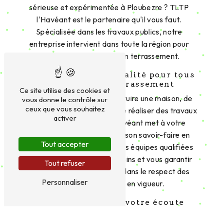
sérieuse et expérimentée à Ploubezre ? TLTP
l'Havéant est le partenaire qu'il vous faut.
Spécialisée dans les travaux publics, notre
entreprise intervient dans toute la région pour
répondre à vos besoins en terrassement.
Des prestations de qualité pour tous
vos projets de terrassement
Ce site utilise des cookies et
Que vous projetiez de construire une maison, de
vous donne le contrôle sur
ceux que vous souhaitez
réaménager votre jardin ou de réaliser des travaux
activer
d'enrochement, TLTP l'Havéant met à votre
disposition son expertise et son savoir-faire en
Tout accepter
matière de terrassement. Nos équipes qualifiées
sauront s'adapter à vos besoins et vous garantir
Tout refuser
des prestations de qualité, dans le respect des
Personnaliser
délais et des normes en vigueur.
Un service client à votre écoute
Chez TLTP l'Havéant, la satisfaction de nos clients