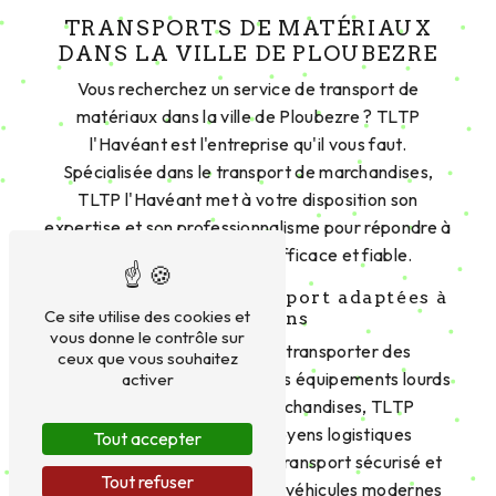
TRANSPORTS DE MATÉRIAUX
DANS LA VILLE DE PLOUBEZRE
Vous recherchez un service de transport de
matériaux dans la ville de Ploubezre ? TLTP
l'Havéant est l'entreprise qu'il vous faut.
Spécialisée dans le transport de marchandises,
TLTP l'Havéant met à votre disposition son
expertise et son professionnalisme pour répondre à
vos besoins de manière efficace et fiable.
Des solutions de transport adaptées à
Ce site utilise des cookies et
vos besoins
vous donne le contrôle sur
Que vous ayez besoin de transporter des
ceux que vous souhaitez
matériaux de construction, des équipements lourds
activer
ou tout autre type de marchandises, TLTP
l'Havéant dispose des moyens logistiques
Tout accepter
nécessaires pour assurer un transport sécurisé et
Tout refuser
rapide. Grâce à une flotte de véhicules modernes